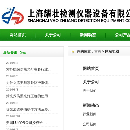
网站首页
关于公司
新闻动态
公司产
你的位置：
首页
> 网站地图
最新资讯 New
2016/8/3
网站首页
紫外线探伤黑光灯在各行业. . .
2016/8/3
关于公司
为什么需要戴紫外防护眼镜. . .
2016/8/3
关于我们
荧光探伤黑光灯正确的使用. . .
2016/8/3
新闻动态
荧光渗透探伤操作方法及步. . .
行业新闻
2016/7/18
美国LUYOR公司授权给. . .
公司新闻
2016/8/4