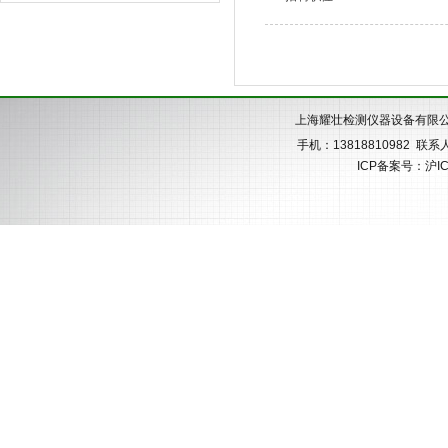
上海耀壮检测仪器设备有限
手机：13818810982 
ICP备案号：
沪I